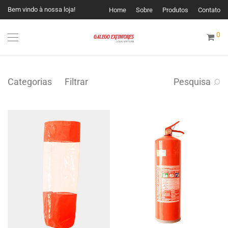
Bem vindo à nossa loja!
Home
Sobre
Produtos
Contato
0
Categorias
Filtrar
Pesquisa