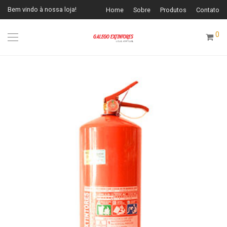
Bem vindo à nossa loja!
Home
Sobre
Produtos
Contato
0