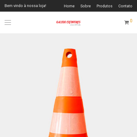
Bem vindo à nossa loja!
Home
Sobre
Produtos
Contato
0