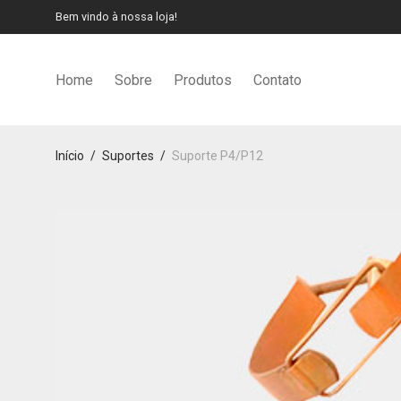
Bem vindo à nossa loja!
Home
Sobre
Produtos
Contato
Início
/
Suportes
/
Suporte P4/P12