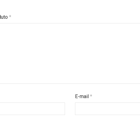
duto
*
E-mail
*